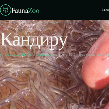
Fauna
Zoo
Атла
Главная
›
Атлас видов
›
Рыбы: атлас видов
›
Кандиру
Кандиру
Атлас видов
·
Рыбы: атлас видов
15 августа 2017
Материал из архива 