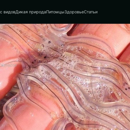
с видов
Дикая природа
Питомцы
Здоровье
Статьи
FaunaZoo