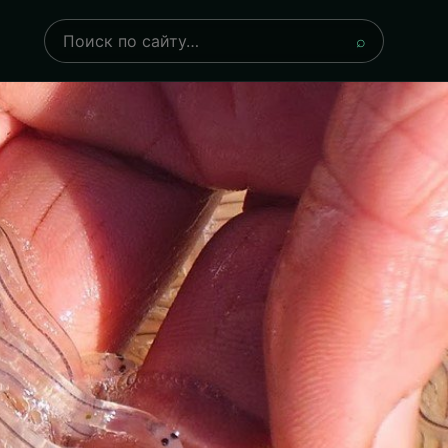
Поиск
⌕