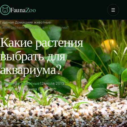
Fauna
Zoo
☰
Главная
›
Домашние животные
›
Какие растения выбрать для аквариума?
Какие растения
выбрать для
аквариума?
Домашние животные
12 июля 2013
Материал из архива FaunaZoo