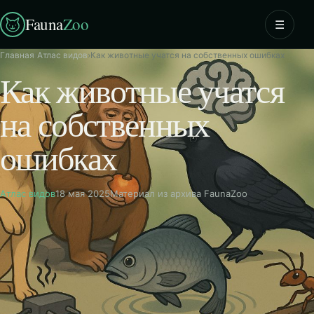
Fauna
Zoo
☰
Главная
›
Атлас видов
›
Как животные учатся на собственных ошибках
Как животные учатся
на собственных
ошибках
Атлас видов
18 мая 2025
Материал из архива FaunaZoo