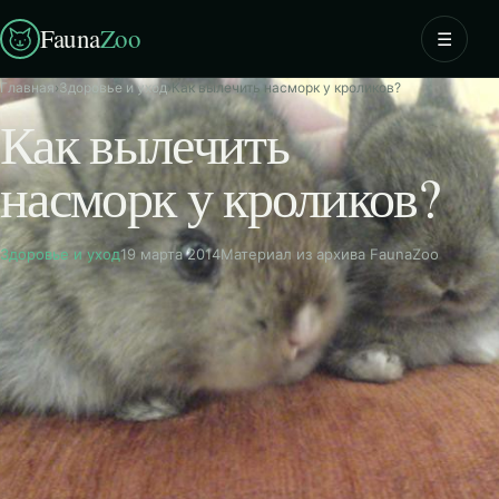
Fauna
Zoo
☰
Главная
›
Здоровье и уход
›
Как вылечить насморк у кроликов?
Как вылечить
насморк у кроликов?
Здоровье и уход
19 марта 2014
Материал из архива FaunaZoo