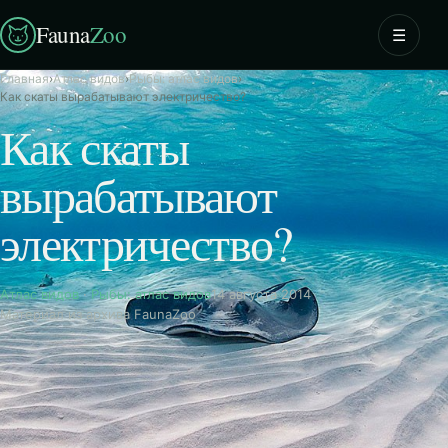
Fauna
Zoo
☰
Главная
›
Атлас видов
›
Рыбы: атлас видов
›
Как скаты вырабатывают электричество?
Как скаты
вырабатывают
электричество?
Атлас видов
·
Рыбы: атлас видов
14 августа 2014
Материал из архива FaunaZoo