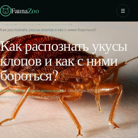
Fauna
Zoo
☰
Главная
›
Атлас видов
›
Беспозвоночные
›
Как распознать укусы клопов и как с ними бороться?
Как распознать укусы
клопов и как с ними
бороться?
Атлас видов
·
Беспозвоночные
14 сентября 2020
Материал из архива FaunaZoo