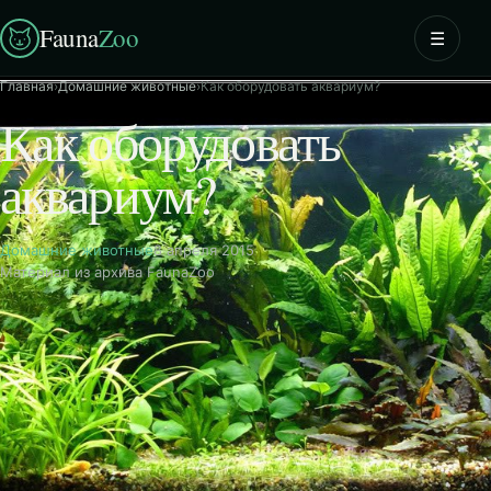
Fauna
Zoo
☰
Главная
›
Домашние животные
›
Как оборудовать аквариум?
Как оборудовать
аквариум?
Домашние животные
8 апреля 2015
Материал из архива FaunaZoo