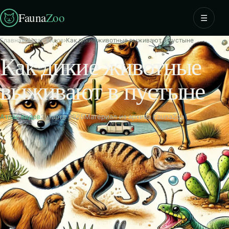
Fauna
Zoo
☰
Главная
›
Атлас видов
›
Как дикие животные выживают в пустыне
Как дикие животные
выживают в пустыне
Атлас видов
2 марта 2025
Материал из архива FaunaZoo