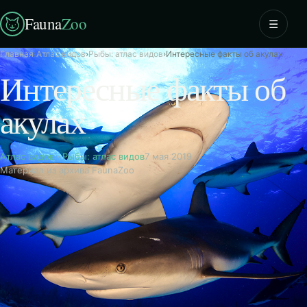
Fauna
Zoo
☰
Главная
›
Атлас видов
›
Рыбы: атлас видов
›
Интересные факты об акулах
Интересные факты об
акулах
Атлас видов
·
Рыбы: атлас видов
7 мая 2019
Материал из архива FaunaZoo