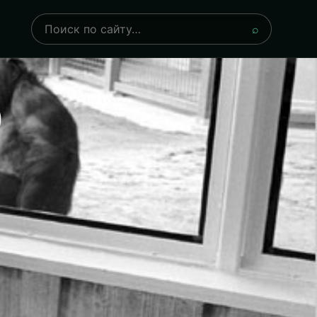
Поиск
⌕
о