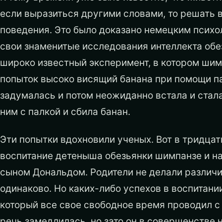
если выразиться другими словами, то решать 
поведения. Это было доказано немецким психо
свои знаменитые исследования интеллекта обез
широко известный эксперимент, в котором шим
попыток высоко висящий банана при помощи пал
задумалась и потом неожиданно встала и стала
ним с палкой и сбила банан.
Эти попытки вдохновили ученых. Вот в тридцат
воспитание детеныша обезьянки шимпанзе и на
сыном Дональдом. Родители не делали различ
одинаково. Но каких-либо успехов в воспитании
который все свое свободное время проводил с 
речь замедлилась, но зато он в совершенстве 