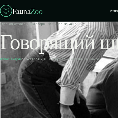
Fauna
Zoo
Атла
Главная
›
Атлас видов
›
Говорящий шимпанзе Уошо
Говорящий ш
Атлас видов
27 октября 2013
Материал из архива FaunaZoo