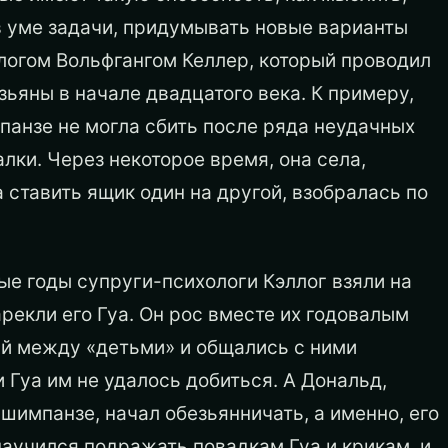
в уме задачи, придумывать новые варианты
логом Вольфгангом Келлер, который проводил
ьяны в начале двадцатого века. К примеру,
панзе не могла сбить после ряда неудачных
ки. Через некоторое время, она села,
 ставить ящик один на другой, взобралась по
ые годы супруги-психологи Кэллог взяли на
рекли его Гуа. Он рос вместе их годовалым
ий между «детьми» и общались с ними
 Гуа им не удалось добиться. А Дональд,
шимпанзе, начал обезьянничать, а именно, его
научился подражать повадкам Гуа и крикам, и