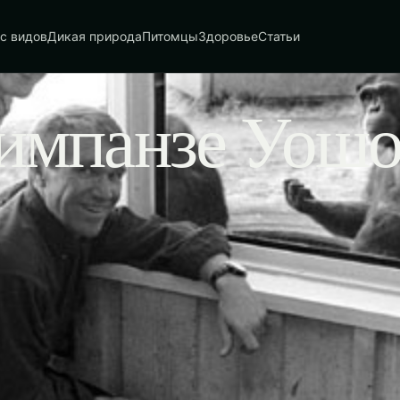
с видов
Дикая природа
Питомцы
Здоровье
Статьи
импанзе Уош