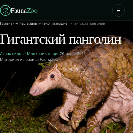
Fauna
Zoo
☰
Главная
›
Атлас видов
›
Млекопитающие
›
Гигантский панголин
Гигантский панголин
Атлас видов
·
Млекопитающие
26 июля 2017
Материал из архива FaunaZoo