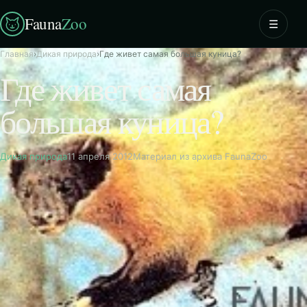
Fauna
Zoo
☰
Главная
›
Дикая природа
›
Где живет самая большая куница?
Где живет самая
большая куница?
Дикая природа
11 апреля 2012
Материал из архива FaunaZoo