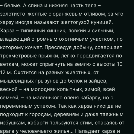
– белые. А спина и нижняя часть тела –
золотисто-желтые с оранжевым отливом, за что
харзу иногда называют желтогузой куницей.
Харза – типичный хищник, ловкий и сильный,
владеющий огромным охотничьим участком, по
которому кочует. Преследуя добычу, совершает
трехметровые прыжки, легко передвигается по
веткам, может спрыгнуть на землю с высоты 10–
12 м. Охотится на разных животных, от
мышевидных грызунов до белок и зайцев,
весной – на молодняк копытных, зимой, всей
семьей, – на маленького оленя кабаргу, но с
переменным успехом. Так как харза никогда не
подходит к городам, деревням и даже таежным
избушкам, кабарги пользуются этим, спасаясь от
врага у человечьего жилья… Нападает харза и