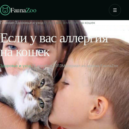
Fauna
Zoo
☰
Главная
›
Здоровье и уход
›
Если у вас аллергия на кошек
Если у вас аллергия
на кошек
Здоровье и уход
28 декабря 2013
Материал из архива FaunaZoo