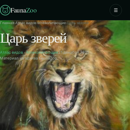
Fauna
Zoo
☰
Главная
›
Атлас видов
›
Млекопитающие
›
Царь зверей
Царь зверей
Атлас видов
·
Млекопитающие
21 декабря 2010
Материал из архива FaunaZoo