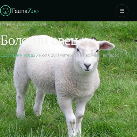
Fauna
Zoo
☰
Главная
›
Здоровье и уход
›
Болезни овец
Болезни овец
Здоровье и уход
25 июля 2011
Материал из архива FaunaZoo