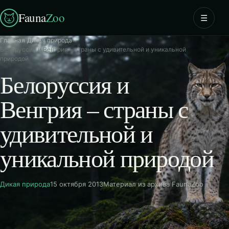
Fauna
Zoo
☰
Главная
›
Дикая природа
›
Белоруссия и Венгрия – страны с удивительной и уникальной
природой
Белоруссия и
Венгрия – страны с
удивительной и
уникальной природой
Дикая природа
15 октября 2013
Материал из архива FaunaZoo