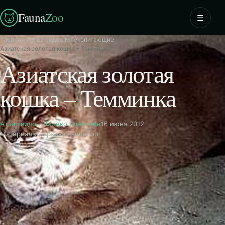
Fauna
Zoo
☰
Главная
›
Атлас видов
›
Млекопитающие
›
Азиатская золотая кошка – Темминка
Азиатская золотая
кошка – Темминка
Атлас видов
·
Млекопитающие
16 июня 2012
Материал из архива FaunaZoo