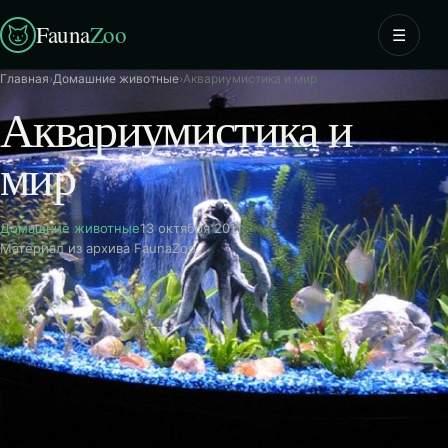
Fauna
Zoo
☰
Главная
›
Домашние животные
›
Аквариумистика и мир
Аквариумистика и
мир
Домашние животные
13 октября 2011
Материал из архива FaunaZoo