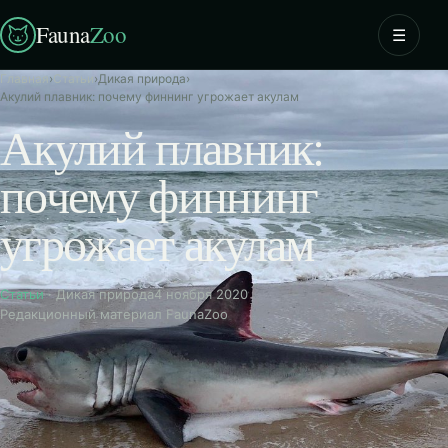
Fauna
Zoo
☰
Главная
›
Статьи
›
Дикая природа
›
Акулий плавник: почему финнинг угрожает акулам
Акулий плавник:
почему финнинг
угрожает акулам
Статьи
· Дикая природа
4 ноября 2020
Редакционный материал FaunaZoo