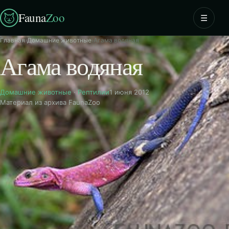
Fauna
Zoo
☰
Главная
›
Домашние животные
›
Агама водяная
Агама водяная
Домашние животные
·
Рептилии
1 июня 2012
Материал из архива FaunaZoo