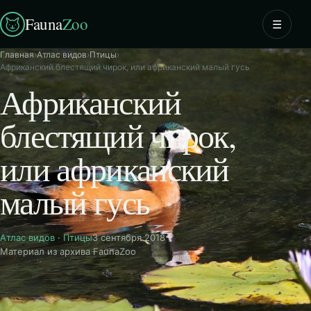
Fauna
Zoo
☰
Главная
›
Атлас видов
›
Птицы
›
Африканский блестящий чирок, или африканский малый гусь
Африканский
блестящий чирок,
или африканский
малый гусь
Атлас видов
·
Птицы
3 сентября 2018
Материал из архива FaunaZoo