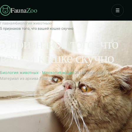
Fauna
Zoo
☰
Главная
›
Биология животных
›
5 признаков того, что вашей кошке скучно
5 признаков того, что
вашей кошке скучно
Биология животных
·
Млекопитающие
28 октября 2020
Материал из архива FaunaZoo