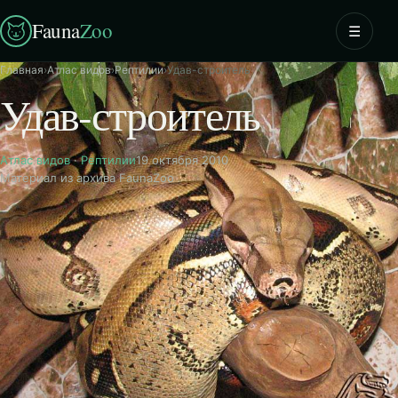
Fauna
Zoo
☰
Главная
›
Атлас видов
›
Рептилии
›
Удав-строитель
Удав-строитель
Атлас видов
·
Рептилии
19 октября 2010
Материал из архива FaunaZoo